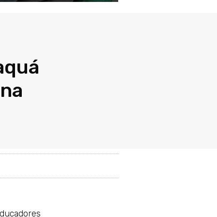
aquá
 na
educadores