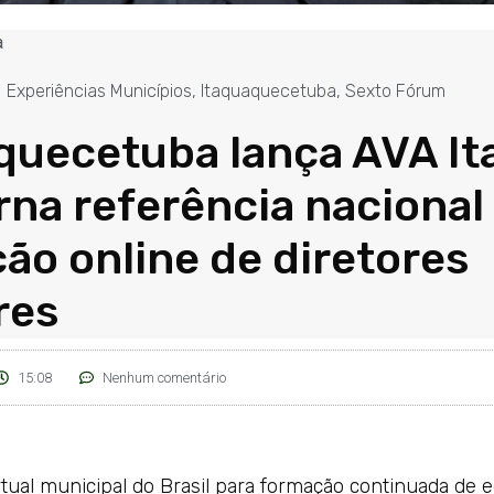
a
Experiências Municípios
,
Itaquaquecetuba
,
Sexto Fórum
quecetuba lança AVA It
orna referência nacional
ão online de diretores
res
15:08
Nenhum comentário
rtual municipal do Brasil para formação continuada de 