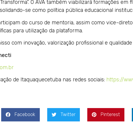
Transforma”. O AVA também viabilizará formações em flu
lidando-se como política pública educacional instituci
articipam do curso de mentoria, assim como vice-direto
cas para utilização da plataforma.
so com inovação, valorização profissional e qualidade
mecti
om.br
ação de Itaquaquecetuba nas redes sociais:
https://ww
Facebook
Twitter
Pinterest