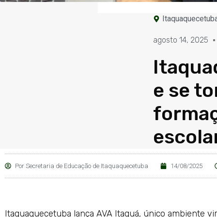
Itaquaquecetub
agosto 14, 2025
Itaqua
e se t
formaç
escola
Por
Secretaria de Educação de Itaquaquecetuba
14/08/2025
Itaquaquecetuba lança AVA Itaquá, único ambiente vi