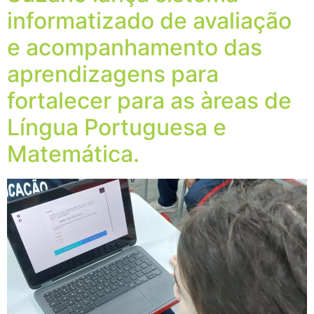
informatizado de avaliação
e acompanhamento das
aprendizagens para
fortalecer para as àreas de
Língua Portuguesa e
Matemática.